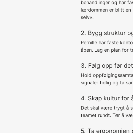
behandlinger og har fas
lærdommen er blitt en k
selv».
2. Bygg struktur o
Pernille har faste kon
åpen. Lag en plan for t
3. Følg opp før det
Hold oppfølgingssamtale
signaler tidlig og ta sa
4. Skap kultur for
Det skal være trygt å si
teamet rundt. Tør å væ
5. Ta ergonomien 