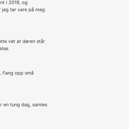
ent i 2019, og
r jeg tar vare på meg
tte vet at døren står
else.
ll. Fang opp små
har en tung dag, samles