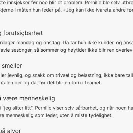
te innsjekker før noe blir et problem. Pernille ble selv utbr
jerne i måten hun leder på. «Jeg kan ikke ivareta andre fø
g forutsigbarhet
tordager mandag og onsdag. Da tar hun ikke kunder, og ansa
ravle sesonger, så sommer og høytider ikke blir ren overlev
 smeller
r jevnlig, og snakk om trivsel og belastning, ikke bare ta
mtalen der og da, før det blir en torn i teamet.
 å være menneskelig
 "jeg sliter litt". Pernille viser selv sårbarhet, og når noen 
re menneskelig som leder, uten å miste tydelighet.
på alvor