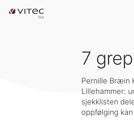
7 grep
Pernille Bræin
Lillehammer: u
sjekklisten del
oppfølging kan 