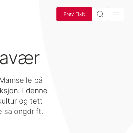
Prøv Fixit
ravær
d Mamselle på
ksjon. I denne
ultur og tett
 salongdrift.