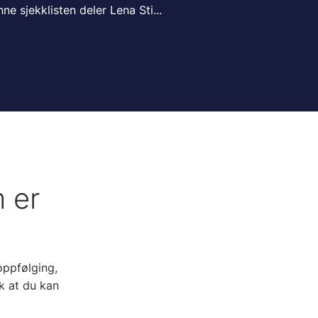
ne sjekklisten deler Lena Sti...
 er
oppfølging,
k at du kan