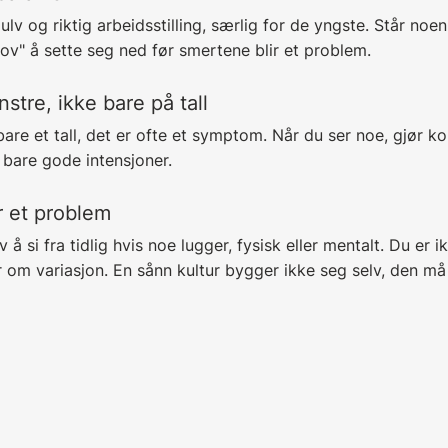
v og riktig arbeidsstilling, særlig for de yngste. Står noe
"lov" å sette seg ned før smertene blir et problem.
stre, ikke bare på tall
are et tall, det er ofte et symptom. Når du ser noe, gjør 
 bare gode intensjoner.
lir et problem
å si fra tidlig hvis noe lugger, fysisk eller mentalt. Du er i
er om variasjon. En sånn kultur bygger ikke seg selv, den m