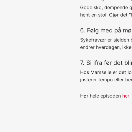
Gode sko, dempende gul
hent en stol. Gjør det 
6. Følg med på møn
Sykefravær er sjelden b
endrer hverdagen, ikke
7. Si ifra før det b
Hos Mamselle er det lov 
justerer tempo eller b
Hør hele episoden
her