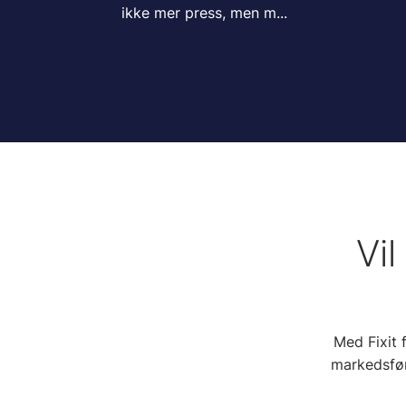
ikke mer press, men m...
Vi
Med Fixit 
markedsfør