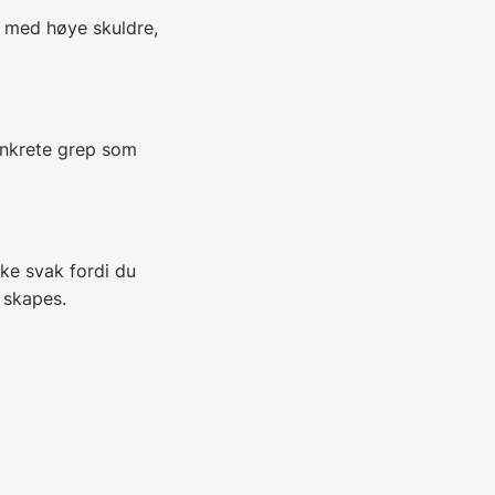
n med høye skuldre,
konkrete grep som
kke svak fordi du
å skapes.