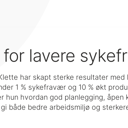
 for lavere sykef
 Klette har skapt sterke resultater me
nder 1 % sykefravær og 10 % økt produ
er hun hvordan god planlegging, åpen k
gi både bedre arbeidsmiljø og sterkere