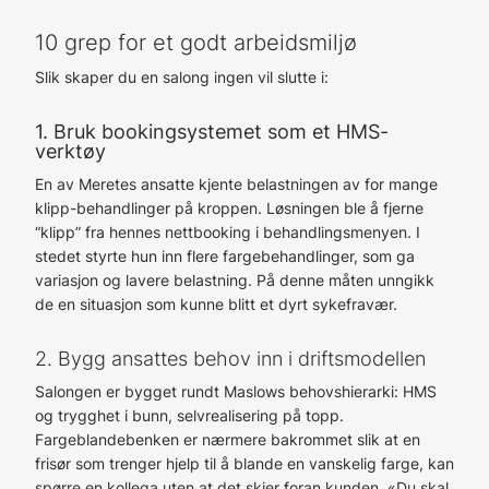
10 grep for et godt arbeidsmiljø
Slik skaper du en salong ingen vil slutte i:
1. Bruk bookingsystemet som et HMS-
verktøy
En av Meretes ansatte kjente belastningen av for mange
klipp-behandlinger på kroppen. Løsningen ble å fjerne
“klipp” fra hennes nettbooking i behandlingsmenyen. I
stedet styrte hun inn flere fargebehandlinger, som ga
variasjon og lavere belastning. På denne måten unngikk
de en situasjon som kunne blitt et dyrt sykefravær.
2. Bygg ansattes behov inn i driftsmodellen
Salongen er bygget rundt Maslows behovshierarki: HMS
og trygghet i bunn, selvrealisering på topp.
Fargeblandebenken er nærmere bakrommet slik at en
frisør som trenger hjelp til å blande en vanskelig farge, kan
spørre en kollega uten at det skjer foran kunden. «Du skal