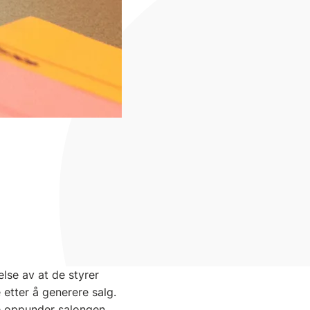
else av at de styrer
 etter å generere salg.
e oppunder salongen,