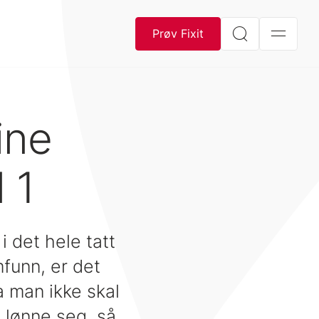
Prøv Fixit
ine
 1
i det hele tatt
funn, er det
a man ikke skal
n lønne seg, så