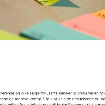
pirerende og ikke salgs-fokuserte kanaler gi brukerne en føl
gene de tar selv, kontra å føle at en side utelukkende er ute
man må ha fokus på når man vil bruke Facebook til å støtt