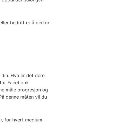
ller bedrift er å derfor
 din. Hva er det dere
t for Facebook.
unne måle progresjon og
 På denne måten vil du
er, for hvert medium