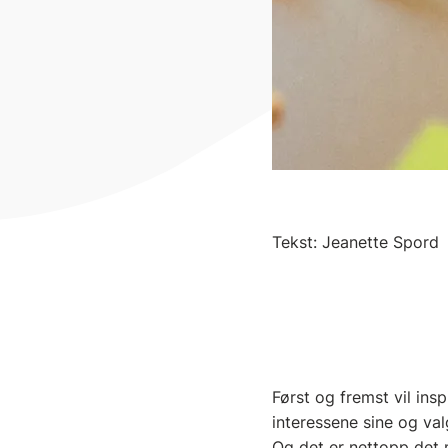
Tekst: Jeanette Spord
Først og fremst vil ins
interessene sine og val
Og det er nettopp det 