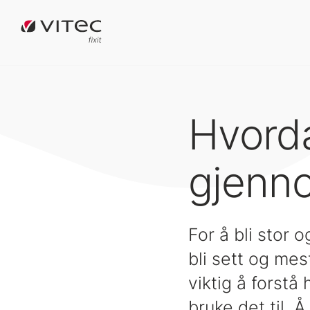
Hvord
gjenno
For å bli stor 
bli sett og me
viktig å forstå
bruke det til. 