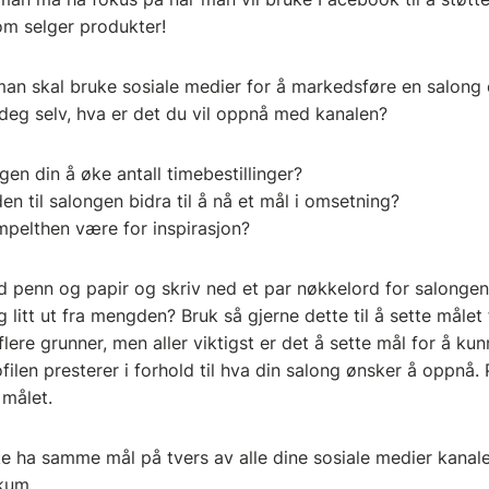
om selger produkter!
 man skal bruke sosiale medier for å markedsføre en salong e
 deg selv, hva er det du vil oppnå med kanalen?
gen din å øke antall timebestillinger?
n til salongen bidra til å nå et mål i omsetning?
impelthen være for inspirasjon?
d penn og papir og skriv ned et par nøkkelord for salongen
eg litt ut fra mengden? Bruk så gjerne dette til å sette måle
 flere grunner, men aller viktigst er det å sette mål for å k
filen presterer i forhold til hva din salong ønsker å oppnå.
 målet.
ke ha samme mål på tvers av alle dine sosiale medier kanal
ikum.