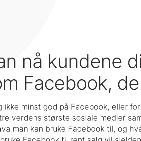
an nå kundene d
m Facebook, del
og ikke minst god på Facebook, eller for 
stre verdens største sosiale medier sam
 hva man kan bruke Facebook til, og hv
Å bruke Facebook til rent salg vil sjelde