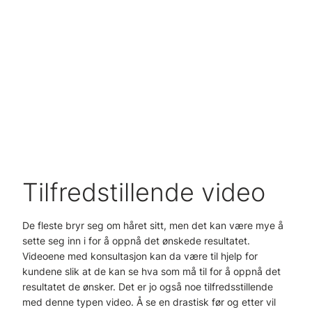
dyktige Gina fra Xhibition 🤩
#ramsvikfrisør
#foryou
#frisøribergen
#fyp
#greedy
#scandihairline
#scandinavianhairline
#k18
#hairstyle
♬ greedy - Tate McRae
Tilfredstillende video
De fleste bryr seg om håret
sitt,
men det kan være mye å
sette seg inn i for å oppnå det ønskede resultatet.
Videoene med
konsultasjon
kan da være til hjelp for
kundene
slik at de kan
se hva som må til for å oppnå det
resultatet de ønsker.
Det er jo også noe tilfredsstillende
med denne typen video.
Å se en drastisk før og etter vil