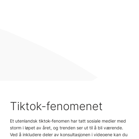
@ven_frisor
Blondes have more fun
💕
#hairtransformation
#haircontent
#hair
#foryou
#hairdresser
♬ Barbie World (with
Aqua) [From Barbie The Album]
[Extended] - Nicki Minaj & Ice
Spice & Aqua
Tiktok-fenomenet
Et utenlandsk tiktok-fenomen har tatt sosiale medier med
storm i løpet av året, og trenden ser ut til å bli værende.
Ved å inkludere deler av konsultasjonen i videoene kan du