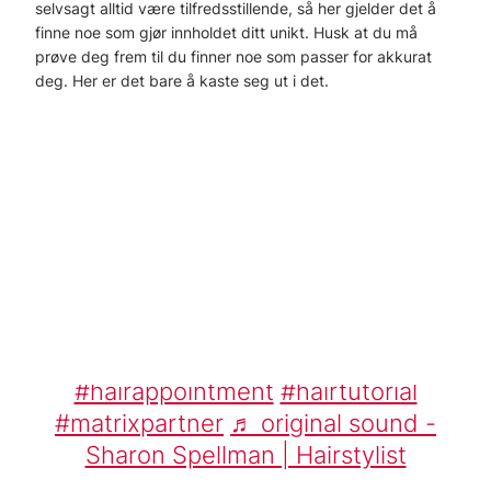
selvsagt alltid være tilfredsstillende, så her gjelder det å
finne noe som gjør innholdet ditt unikt.
Husk at du må
prøve deg frem til du finner noe som passer for akkurat
deg. Her er det bare å kaste seg ut i det.
@sharon.simplyinsane
What do y’all
think of her hair so far⁉️ Wanna see
the whole hair transformation..🤭
#hairtok
#hairconsultation
#hairtransformation
#haireducation
#hairappointment
#hairtutorial
#matrixpartner
♬ original sound -
Sharon Spellman | Hairstylist