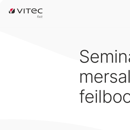
Semina
mersal
feilbo