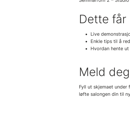
Seminarrom 2 – Studio
Dette får
Live demonstrasj
Enkle tips til å r
Hvordan hente ut 
Meld deg
Fyll ut skjemaet under f
løfte salongen din til n