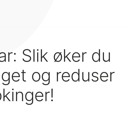
r: Slik øker du
get og reduser
okinger!