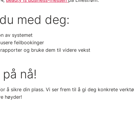
 4,
Beauty is Business-messen
på Lillestrøm.
 du med deg:
on av systemet
edusere feilbookinger
rapporter og bruke dem til videre vekst
 på nå!
or å sikre din plass. Vi ser frem til å gi deg konkrete verktø
ye høyder!