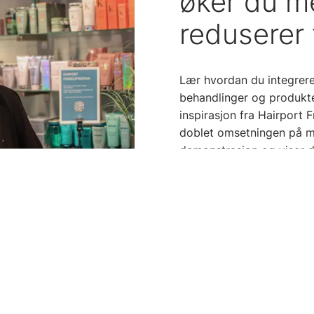
øker du m
reduserer 
Lær hvordan du integrere
behandlinger og produkter
inspirasjon fra Hairport 
doblet omsetningen på me
demonstrasjon og viser 
Meld deg på her