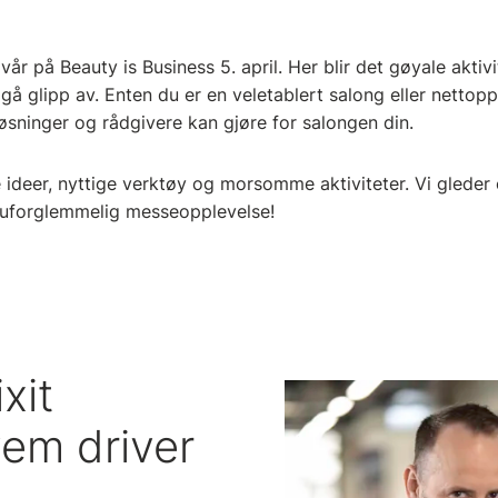
år på Beauty is Business 5. april. Her blir det gøyale aktiv
l gå glipp av. Enten du er en veletablert salong eller nettopp
 løsninger og rådgivere kan gjøre for salongen din.
 ideer, nyttige verktøy og morsomme aktiviteter. Vi gleder 
uforglemmelig messeopplevelse!
xit
vem driver