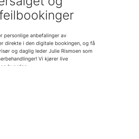
ersalget og
feilbookinger
r personlige anbefalinger av
 direkte i den digitale bookingen, og få
Frisør og daglig leder Julie Rismoen som
rbehandlinger! Vi kjører live
deg hvordan.