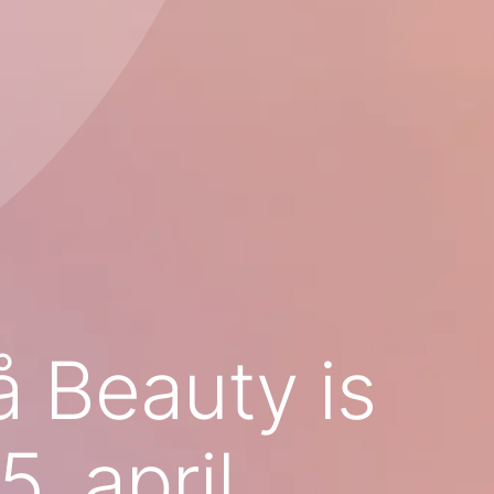
å Beauty is
. april