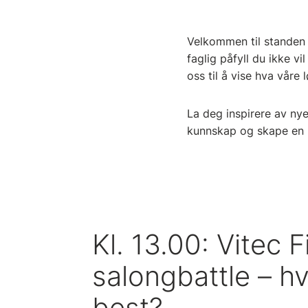
Velkommen til standen v
faglig påfyll du ikke vi
oss til å vise hva våre
La deg inspirere av nye
kunnskap og skape en 
Kl. 13.00: Vitec Fi
salongbattle – h
best?