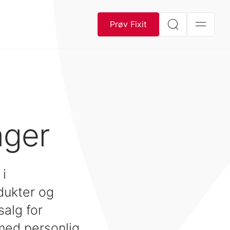
Prøv Fixit
å
nger
 i
dukter og
salg for
med personlig