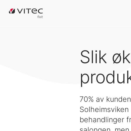
Slik ø
produk
70% av kundene
Solheimsviken 
behandlinger fr
salongen, men 