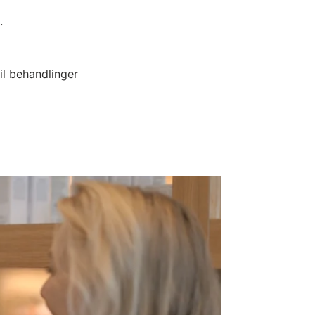
.
k.
il behandlinger