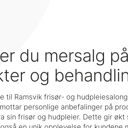
ker du mersalg p
ter og behandli
 til Ramsvik frisør- og hudpleiesalong
mottar personlige anbefalinger på pro
a sin frisør og hudpleier. Dette gir økt 
også en unik opplevelse for kundene 