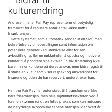
– Bidrar til
kulturendring
Andresen mener Fair Pay representerer et betydelig
fremskritt for å redusere antall antall «ikke møtt» i
frisørbransjen.
– Dette systemet, som automatisk sender ut en SMS med
bekreftelse av timebestillingen samt informasjon om
potensielle gebyrer ved uteblivelse eller for sen
avbestilling, spiller en nøkkelrolle i å oppdra og motivere
kunder til å prioritere sine avtaler. En slik tilnærming ikke
bare minner kundene på deres ansvar, men bidrar også til
å starte en kultur som viser respekt og ansvarlighet for
frisørene og tiden de har reservert, understreker han.
Han tror Fair Pay har potensialet til å transformere ikke
bare frisørbransjen, men hele skjønnhetssektoren ved å
forene aktørene rundt en felles praksis som kan redusere
de betydelige økonomiske tapene bransjen lider hvert år