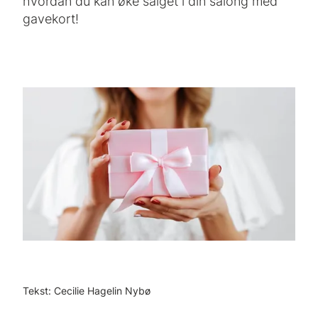
hvordan du kan øke salget i din salong med
gavekort!
Tekst: Cecilie Hagelin Nybø