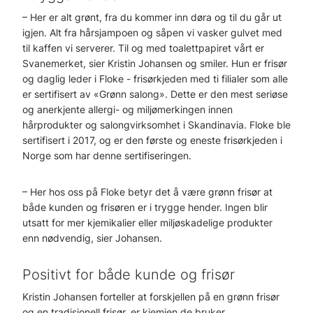
– Her er alt grønt, fra du kommer inn døra og til du går ut
igjen. Alt fra hårsjampoen og såpen vi vasker gulvet med
til kaffen vi serverer. Til og med toalettpapiret vårt er
Svanemerket, sier Kristin Johansen og smiler. Hun er frisør
og daglig leder i Floke - frisørkjeden med ti filialer som alle
er sertifisert av «Grønn salong». Dette er den mest seriøse
og anerkjente allergi- og miljømerkingen innen
hårprodukter og salongvirksomhet i Skandinavia. Floke ble
sertifisert i 2017, og er den første og eneste frisørkjeden i
Norge som har denne sertifiseringen.
– Her hos oss på Floke betyr det å være grønn frisør at
både kunden og frisøren er i trygge hender. Ingen blir
utsatt for mer kjemikalier eller miljøskadelige produkter
enn nødvendig, sier Johansen.
Positivt for både kunde og frisør
Kristin Johansen forteller at forskjellen på en grønn frisør
og en tradisjonell frisør, er kjemien de bruker.