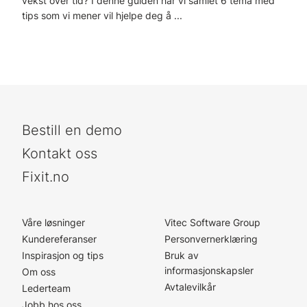
vekst over tid? I denne guiden har vi samlet 6 tema med
tips som vi mener vil hjelpe deg å ...
Bestill en demo
Kontakt oss
Fixit.no
Våre løsninger
Vitec Software Group
Kundereferanser
Personvernerklæring
Inspirasjon og tips
Bruk av
informasjonskapsler
Om oss
Avtalevilkår
Lederteam
Jobb hos oss